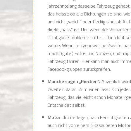
jahrzehntelang dasselbe Fahrzeug gehabt. 
das heisst: ob alle Dichtungen so sind, wi
und nicht „weich“ oder fleckig sind, ob Alu
direkt „nass“ ist. Und wenn der Verkäufer
Dichtigkeitsprobleme hatte – dann lobt se
wurde. Wenn Ihr irgendwelche Zweifel habt 
macht (gute!) Fotos und Notizen, und frag
Fahrzeug fahren. Hier kann man auch imm
Facebookgruppen zurückgreifen.
Manche sagen „Riechen“.
Angeblich würd
zweifeln daran. Zum einen lässt sich jed
Fahrzeug, das vielleicht schon Monate ir
Entscheidet selbst.
Motor
: drunterlegen, nach Feuchtigkeite
auch nicht von einem blitzsauberen Motor