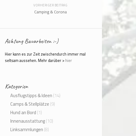
VORHERIGER BEITRAG
Camping & Corona
Achtung Bauarbeiten :-)
Hier kann es zur Zeit zwischendurch immer mal
seltsam aussehen. Mehr darüber >
hier
Kategorien
Ausflugstipps & Ideen
(14)
Camps & Stellplätze
(9)
Hund an Bord
(1)
Innenausstattung
(10)
Linksammlungen
(8)