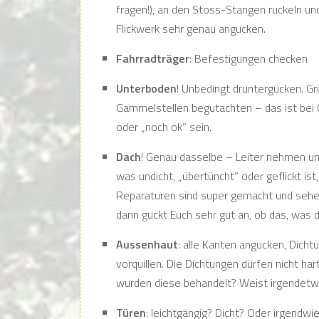
fragen!), an den Stoss-Stangen ruckeln un
Flickwerk sehr genau angucken.
Fahrradträger
: Befestigungen checken
Unterboden
! Unbedingt druntergucken. Gr
Gammelstellen begutachten – das ist bei
oder „noch ok“ sein.
Dach
! Genau dasselbe – Leiter nehmen un
was undicht, „übertüncht“ oder geflickt ist
Reparaturen sind super gemacht und sehen
dann guckt Euch sehr gut an, ob das, was 
Aussenhaut
: alle Kanten angucken, Dich
vorquillen. Die Dichtungen dürfen nicht har
wurden diese behandelt? Weist irgendetwas
Türen
: leichtgängig? Dicht? Oder irgendw