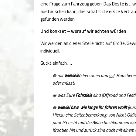
eine Frage zum Fahrzeug geben. Das Beste ist,
austauschen kann, das schafft die erste Vertraue
gefunden werden.
Und konkret – worauf wir achten würden
Wir werden an dieser Stelle nicht auf Größe, Gewi
individuell.
Guckt einfach, …
⊕ mit
wievielen
Personen und ggf. Haustieren
oder müsst)
⊕ was Eure
Fahrziele
sind (Offroad und Festi
⊕
wieviel bzw. wie lange Ihr fahren wollt
(Kur
Hierzu eine Seitenbemerkung: von Nicht-Oldie
paar PS nicht mal die Alpen hochkommen würd
Kroatien hin und zurück sind auch mit einem a