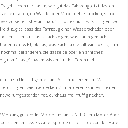
Es geht eben nur darum, wie gut das Fahrzeug jetzt dasteht,
e sie sein sollen, ob Wände oder Möbelbretter trocken, sauber
frass zu sehen ist – und natürlich, ob es nicht wirklich irgendwo
 direkt zugibt, dass das Fahrzeug einen Wasserschaden oder
ine Ehrlichkeit und lasst Euch zeigen, was daran gemacht
oder nicht wißt, ob das, was Euch da erzählt wird, ok ist, dann
t nochmal bei anderen, die dasselbe oder ein ähnliches
er gut auf das „Schwarmwissen“ in den Foren und
e man so Undichtigkeiten und Schimmel erkennen. Wir
er Geruch irgendwie überdecken. Zum anderen kann es in einem
gendwo rumgestanden hat, durchaus mal muffig riechen.
n / Verölung gucken. Im Motorraum und UNTER dem Motor. Aber
raum blenden lassen. Arbeitspferde dürfen Dreck an den Hufen