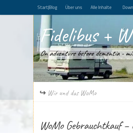
Start|Blog
Über uns
Alle Inhalte
Down
Zum Inhalt springen
Fidelibus + W
On adventure before dementia - m
Wir und das WoMo
WoMo Gebrauchtkauf – u