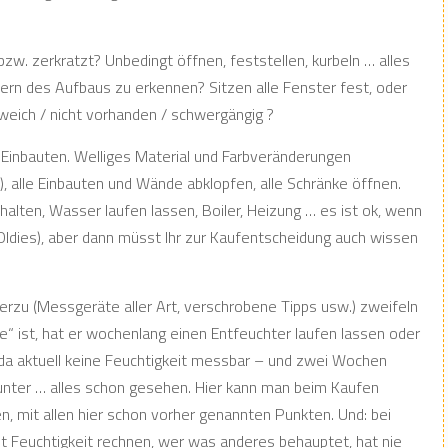
g bzw. zerkratzt? Unbedingt öffnen, feststellen, kurbeln … alles
tern des Aufbaus zu erkennen? Sitzen alle Fenster fest, oder
weich / nicht vorhanden / schwergängig ?
r Einbauten. Welliges Material und Farbveränderungen
 alle Einbauten und Wände abklopfen, alle Schränke öffnen.
halten, Wasser laufen lassen, Boiler, Heizung … es ist ok, wenn
 Oldies), aber dann müsst Ihr zur Kaufentscheidung auch wissen
ierzu (Messgeräte aller Art, verschrobene Tipps usw.) zweifeln
e“ ist, hat er wochenlang einen Entfeuchter laufen lassen oder
 da aktuell keine Feuchtigkeit messbar – und zwei Wochen
unter … alles schon gesehen. Hier kann man beim Kaufen
 mit allen hier schon vorher genannten Punkten. Und: bei
 Feuchtigkeit rechnen, wer was anderes behauptet, hat nie