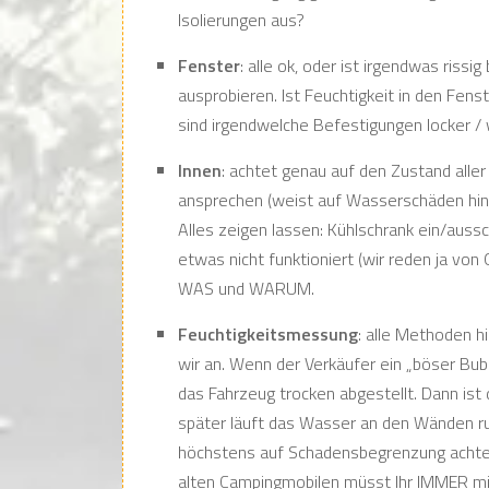
Isolierungen aus?
Fenster
: alle ok, oder ist irgendwas rissi
ausprobieren. Ist Feuchtigkeit in den Fens
sind irgendwelche Befestigungen locker / 
Innen
: achtet genau auf den Zustand alle
ansprechen (weist auf Wasserschäden hin),
Alles zeigen lassen: Kühlschrank ein/aussc
etwas nicht funktioniert (wir reden ja von
WAS und WARUM.
Feuchtigkeitsmessung
: alle Methoden h
wir an. Wenn der Verkäufer ein „böser Bub
das Fahrzeug trocken abgestellt. Dann ist
später läuft das Wasser an den Wänden r
höchstens auf Schadensbegrenzung achten,
alten Campingmobilen müsst Ihr IMMER mit