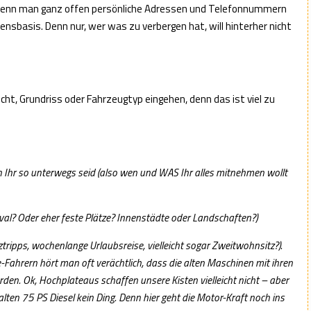
 wenn man ganz offen persönliche Adressen und Telefonnummern
nsbasis. Denn nur, wer was zu verbergen hat, will hinterher nicht
cht, Grundriss oder Fahrzeugtyp eingehen, denn das ist viel zu
 Ihr so unterwegs seid (also wen und WAS Ihr alles mitnehmen wollt
val? Oder eher feste Plätze? Innenstädte oder Landschaften?)
ztripps, wochenlange Urlaubsreise, vielleicht sogar Zweitwohnsitz?).
-Fahrern hört man oft verächtlich, dass die alten Maschinen mit ihren
en. Ok, Hochplateaus schaffen unsere Kisten vielleicht nicht – aber
lten 75 PS Diesel kein Ding. Denn hier geht die Motor-Kraft noch ins