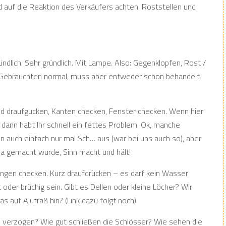
d auf die Reaktion des Verkäufers achten. Roststellen und
ündlich. Sehr gründlich. Mit Lampe. Also: Gegenklopfen, Rost /
 Gebrauchten normal, muss aber entweder schon behandelt
d draufgucken, Kanten checken, Fenster checken. Wenn hier
, dann habt Ihr schnell ein fettes Problem. Ok, manche
 auch einfach nur mal Sch… aus (war bei uns auch so), aber
da gemacht wurde, Sinn macht und hält!
tungen checken. Kurz draufdrücken – es darf kein Wasser
t oder brüchig sein. Gibt es Dellen oder kleine Löcher? Wir
 auf Alufraß hin? (Link dazu folgt noch)
ie verzogen? Wie gut schließen die Schlösser? Wie sehen die