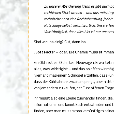
Zu unserer Absicherung (denn es gibt auch b
rechtlichen Strick drehen … und das möchte ja
technische noch eine Rechtsberatung. Jede/r 
Ratschläge selbst verantwortlich. Unsere Tex
Vollständigkeit, denn dies hier ist nur unser
Sind wir uns einig? Gut, dann los:
„Soft Facts“ – oder: Die Chemie muss stimmen
Ein Oldie ist ein Oldie, kein Neuwagen. Erwartet 
alles, was wichtig ist – und das so offen wir mögl
Niemand mag einem Schnösel erzählen, dass (und
dass der Kühlschrank zwar anspringt, aber nicht 
von jemandem zu kaufen, der Eure offenen Fragen
Ihr müsst also eine Ebene zueinander finden, di
Informationen und könnt Euch entscheiden und fair
finden, aber man muss schon vernünftig miteina