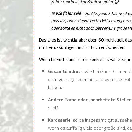
Fahren, nicht in den Bordcomputer 😉
⊕
wie fit Ihr seid
– Hä? Ja, genau. Denn: ist es
müssen, oder ist eine feste Bett-Lösung bess
oder sollte es nicht doch besser eine große 
Das alles ist wichtig, aber eben SO individuell, d
nur berücksichtigen und für Euch entscheiden.
Wenn Ihr Euch dann für ein konkretes Fahrzeug in
Gesamteindruck
: wie bei einer Partners
dann guckt genauer hin. Und wenn das Fah
lassen.
Andere Farbe oder „bearbeitete Stellen
sind?
Karosserie
: sollte insgesamt gut aussehe
wenn es auffällig viele oder große sind, d