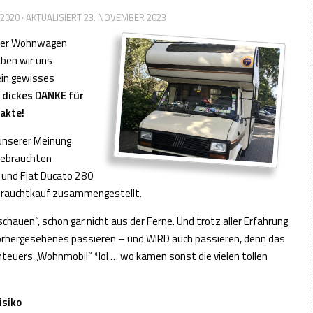
 2020
· AKTUALISIERT
23. NOVEMBER 2023
oder Wohnwagen
ben wir uns
ein gewisses
n dickes DANKE für
akte!
unserer Meinung
 gebrauchten
 und Fiat Ducato 280
Gebrauchtkauf zusammengestellt.
schauen“, schon gar nicht aus der Ferne. Und trotz aller Erfahrung
orhergesehenes passieren – und WIRD auch passieren, denn das
enteuers „Wohnmobil“ *lol … wo kämen sonst die vielen tollen
isiko