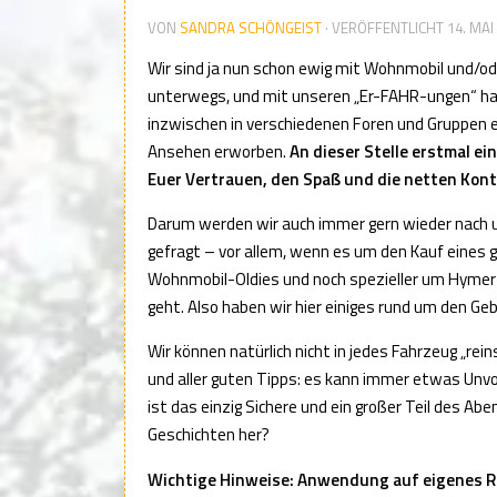
VON
SANDRA SCHÖNGEIST
· VERÖFFENTLICHT
14. MAI
Wir sind ja nun schon ewig mit Wohnmobil und/
unterwegs, und mit unseren „Er-FAHR-ungen“ ha
inzwischen in verschiedenen Foren und Gruppen 
Ansehen erworben.
An dieser Stelle erstmal ei
Euer Vertrauen, den Spaß und die netten Kont
Darum werden wir auch immer gern wieder nach 
gefragt – vor allem, wenn es um den Kauf eines
Wohnmobil-Oldies und noch spezieller um Hymer
geht. Also haben wir hier einiges rund um den 
Wir können natürlich nicht in jedes Fahrzeug „rein
und aller guten Tipps: es kann immer etwas Unv
ist das einzig Sichere und ein großer Teil des Ab
Geschichten her?
Wichtige Hinweise: Anwendung auf eigenes R