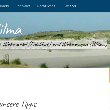
loads
Kont@kt
Rechtliches
Wetter
ilma
it Wohnmobil (Fidelibus) und Wohnwagen (Wilma)
nsere Tipps