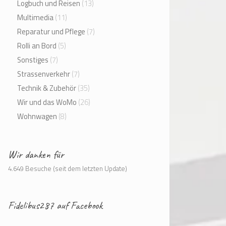
Logbuch und Reisen
(13)
Multimedia
(11)
Reparatur und Pflege
(7)
Rolli an Bord
(5)
Sonstiges
(7)
Strassenverkehr
(7)
Technik & Zubehör
(35)
Wir und das WoMo
(26)
Wohnwagen
(8)
Wir danken für
4.649 Besuche (seit dem letzten Update)
Fidelibus287 auf Facebook