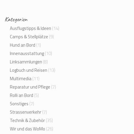
Kategorien
Ausflugstipps & Ideen
(14)
Camps & Stellplätze
(9)
Hund an Bord
(1)
Innenausstattung
(10)
Linksammlungen
(8)
Logbuch und Reisen
(13)
Multimedia
(11)
Reparatur und Pflege
(7)
Rolli an Bord
(5)
Sonstiges
(7)
Strassenverkehr
(7)
Technik & Zubehör
(35)
Wir und das WoMo
(26)