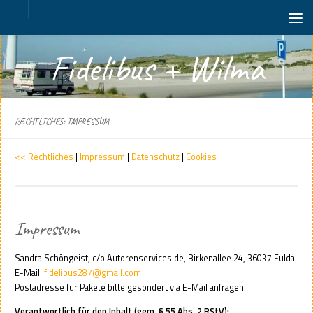
Zum Inhalt springen
Fidelibus + Wilma
RECHTLICHES: IMPRESSUM
<< Rechtliches
|
Impressum
|
Datenschutz
|
Cookies
Impressum
Sandra Schöngeist, c/o Autorenservices.de, Birkenallee 24, 36037 Fulda
E-Mail:
fidelibus287@gmail.com
Postadresse für Pakete bitte gesondert via E-Mail anfragen!
Verantwortlich für den Inhalt (gem. § 55 Abs. 2 RStV):