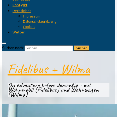
Kont@kt
Rechtliches
Impressum
Datenschutzerklärung
Cookies
Wetter
Suchen nach:
Fidelibus + Wilma
On adventure before dementia - mit
Wohnmobil (Fidelibus) und Wohnwagen
(Wilma)