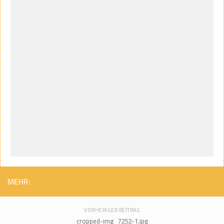
MEHR:
VORHERIGER BEITRAG
cropped-img_7252-1.jpg