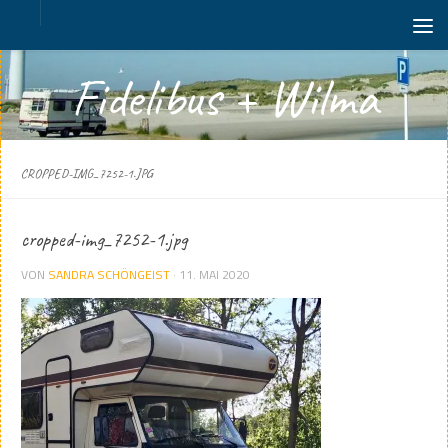
Zum Inhalt springen
Fidelibus + Wilma
CROPPED-IMG_7252-1.JPG
cropped-img_7252-1.jpg
VON
SANDRA SCHÖNGEIST
·
11. MAI 2020