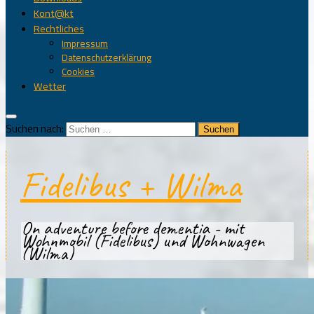
Kont@kt
Rechtliches
Impressum
Datenschutzerklärung
Cookies
Wetter
Suchen nach:
Fidelibus + Wilma
On adventure before dementia - mit
Wohnmobil (Fidelibus) und Wohnwagen
(Wilma)