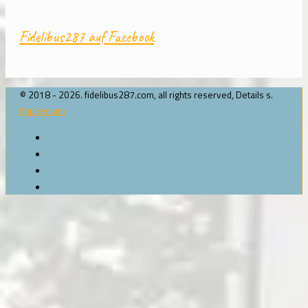
Fidelibus287 auf Facebook
© 2018 - 2026. fidelibus287.com, all rights reserved, Details s.
Impressum