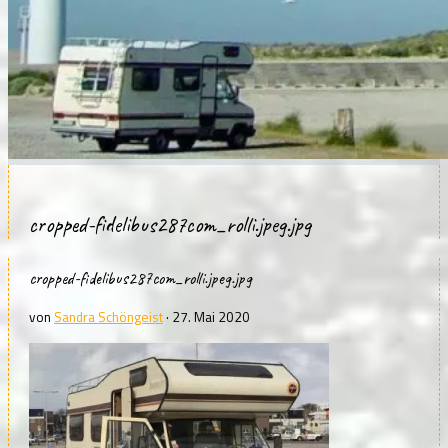
cropped-fidelibus287com_rolli.jpeg.jpg
cropped-fidelibus287com_rolli.jpeg.jpg
von
Sandra Schöngeist
·
27. Mai 2020