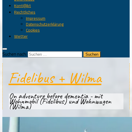
Kont@kt
Rechtliches
Impressum
Datenschutzerklärung
Cookies
Wetter
Suchen nach:
Fidelibus + Wilma
On adventure before dementia - mit
Wohnmobil (Fidelibus) und Wohnwagen
(Wilma)