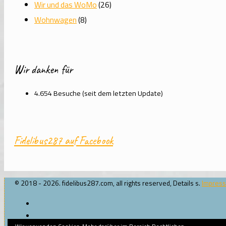
Wir und das WoMo
(26)
Wohnwagen
(8)
Wir danken für
4.654 Besuche (seit dem letzten Update)
Fidelibus287 auf Facebook
© 2018 - 2026. fidelibus287.com, all rights reserved, Details s.
Impres