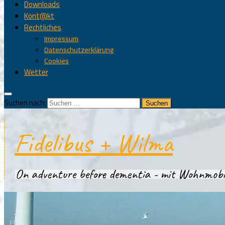
Downloads
Kont@kt
Rechtliches
Impressum
Datenschutzerklärung
Cookies
Wetter
Suchen nach:
Fidelibus + Wilma
On adventure before dementia - mit Wohnmobi