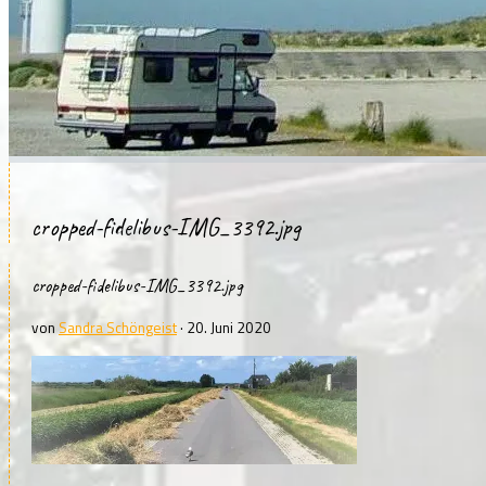
cropped-fidelibus-IMG_3392.jpg
cropped-fidelibus-IMG_3392.jpg
von
Sandra Schöngeist
·
20. Juni 2020