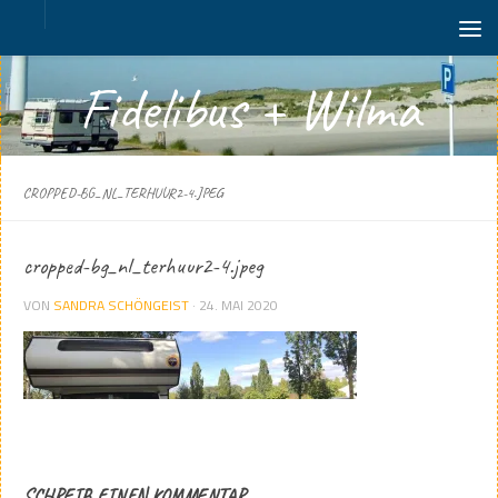
Zum Inhalt springen
Fidelibus + Wilma
CROPPED-BG_NL_TERHUUR2-4.JPEG
cropped-bg_nl_terhuur2-4.jpeg
VON
SANDRA SCHÖNGEIST
·
24. MAI 2020
SCHREIB EINEN KOMMENTAR