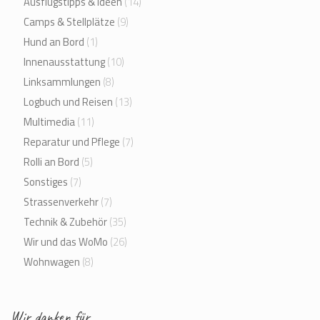
Ausflugstipps & Ideen
(14)
Camps & Stellplätze
(9)
Hund an Bord
(1)
Innenausstattung
(10)
Linksammlungen
(8)
Logbuch und Reisen
(13)
Multimedia
(11)
Reparatur und Pflege
(7)
Rolli an Bord
(5)
Sonstiges
(7)
Strassenverkehr
(7)
Technik & Zubehör
(35)
Wir und das WoMo
(26)
Wohnwagen
(8)
Wir danken für