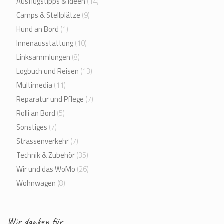
Ausflugstipps & Ideen
(14)
Camps & Stellplätze
(9)
Hund an Bord
(1)
Innenausstattung
(10)
Linksammlungen
(8)
Logbuch und Reisen
(13)
Multimedia
(11)
Reparatur und Pflege
(7)
Rolli an Bord
(5)
Sonstiges
(7)
Strassenverkehr
(7)
Technik & Zubehör
(35)
Wir und das WoMo
(26)
Wohnwagen
(8)
Wir danken für