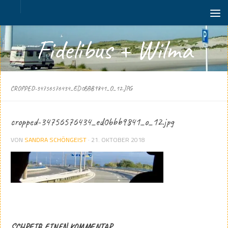
Zum Inhalt springen
Fidelibus + Wilma
CROPPED-34756576434_ED0BBB9841_O_12.JPG
cropped-34756576434_ed0bbb9841_o_12.jpg
VON
SANDRA SCHÖNGEIST
·
21. OKTOBER 2018
SCHREIB EINEN KOMMENTAR